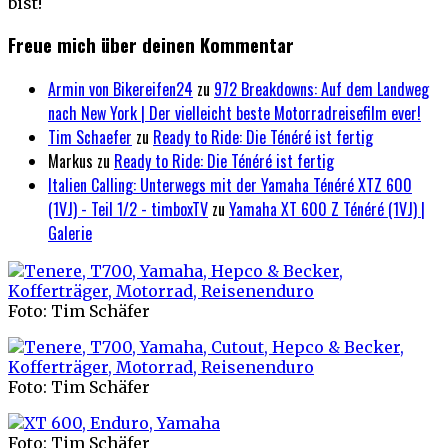
bist!
Freue mich über deinen Kommentar
Armin von Bikereifen24
zu
972 Breakdowns: Auf dem Landweg
nach New York | Der vielleicht beste Motorradreisefilm ever!
Tim Schaefer
zu
Ready to Ride: Die Ténéré ist fertig
Markus
zu
Ready to Ride: Die Ténéré ist fertig
Italien Calling: Unterwegs mit der Yamaha Ténéré XTZ 600
(1VJ) - Teil 1/2 - timboxTV
zu
Yamaha XT 600 Z Ténéré (1VJ) |
Galerie
Foto: Tim Schäfer
Foto: Tim Schäfer
Foto: Tim Schäfer