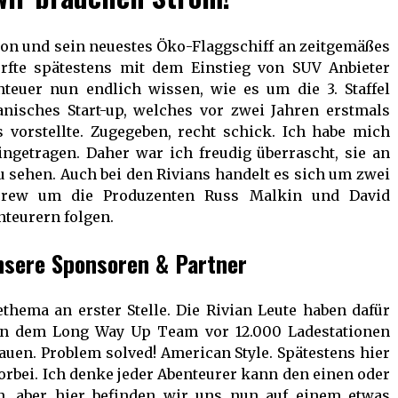
dson und sein neuestes Öko-Flaggschiff an zeitgemäßes
ürfte spätestens mit dem Einstieg von SUV Anbieter
teuer nun endlich wissen, wie es um die 3. Staffel
ikanisches Start-up, welches vor zwei Jahren erstmals
 vorstellte. Zugegeben, recht schick. Ich habe mich
ingetragen. Daher war ich freudig überrascht, sie an
zu sehen. Auch bei den Rivians handelt es sich um zwei
crew um die Produzenten Russ Malkin und David
teurern folgen.
nsere Sponsoren & Partner
ethema an erster Stelle. Die Rivian Leute haben dafür
gen dem Long Way Up Team vor 12.000 Ladestationen
auen. Problem solved! American Style. Spätestens hier
rbei. Ich denke jeder Abenteurer kann den einen oder
, aber hier befinden wir uns nun auf einem etwas