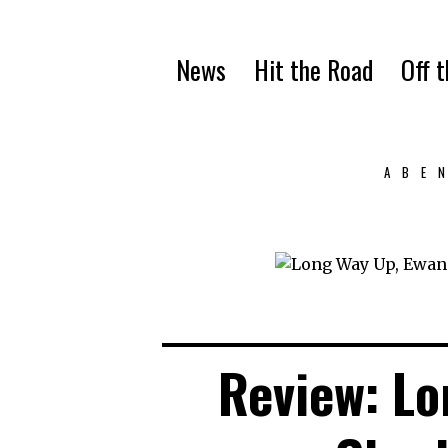
News
Hit the Road
Off 
ABE
Review: Lo