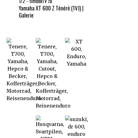
1/2 - timboxTV
zu
Yamaha XT 600 Z Ténéré (1VJ) |
Galerie