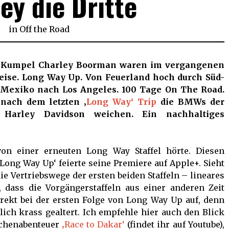
ey die Dritte
in
Off the Road
 Kumpel Charley Boorman waren im vergangenen
Reise. Long Way Up. Von Feuerland hoch durch Süd-
 Mexiko nach Los Angeles. 100 Tage On The Road.
 nach dem letzten ‚
Long Way‘ Trip
die BMWs der
n Harley Davidson weichen. Ein nachhaltiges
von einer erneuten Long Way Staffel hörte. Diesen
Long Way Up‘ feierte seine Premiere auf Apple+. Sieht
e Vertriebswege der ersten beiden Staffeln – lineares
dass die Vorgängerstaffeln aus einer anderen Zeit
rekt bei der ersten Folge von Long Way Up auf, denn
lich krass gealtert. Ich empfehle hier auch den Blick
schenabenteuer
‚Race to Dakar‘
(findet ihr auf Youtube),